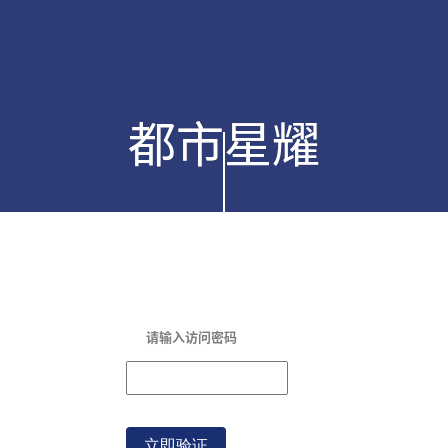
麻艺坊
都
市
星
耀
请输入访问密码