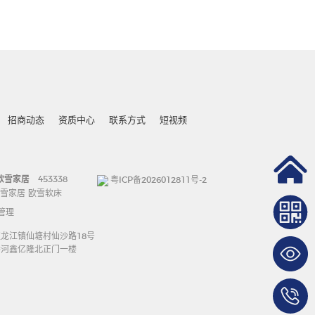
招商动态
资质中心
联系方式
短视频
欧雪家居
453338
粤ICP备2026012811号-2
雪家居
欧雪软床
管理
龙江镇仙塘村仙沙路18号
香河鑫亿隆北正门一楼