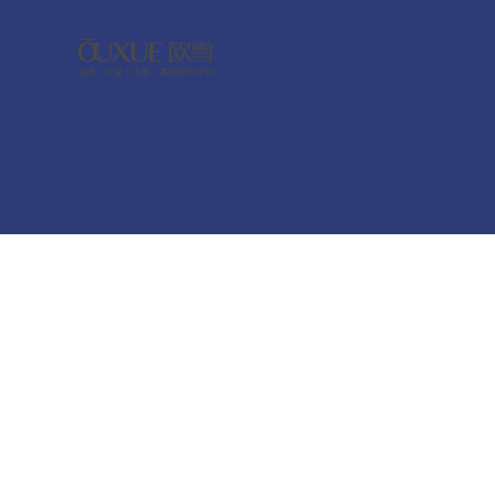
都市星耀
唇色