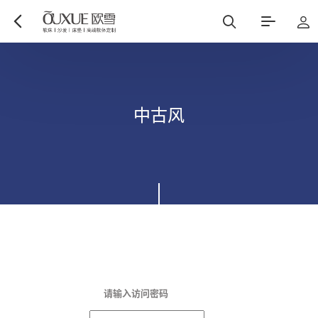
博遇
都市星耀
中
古
风
麻艺坊
中古风
请输入访问密码