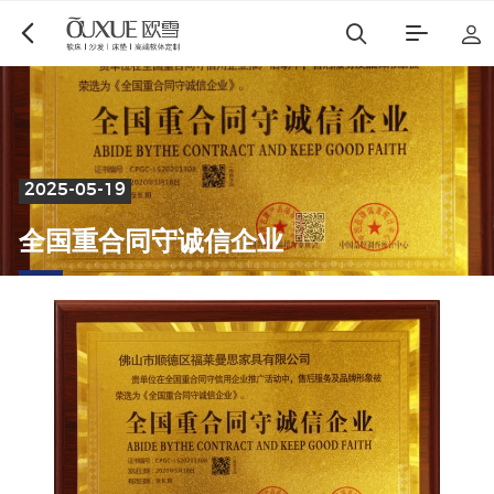
博遇
都市星耀
2025-05-19
全
国
重
合
同
守
诚
信
企
业
麻艺坊
中古风