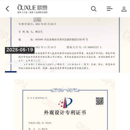
2025-05-19
博遇
都市星耀
外
观
设
计
证
书
_
床
（
9
0
1
9
B
）
麻艺坊
中古风