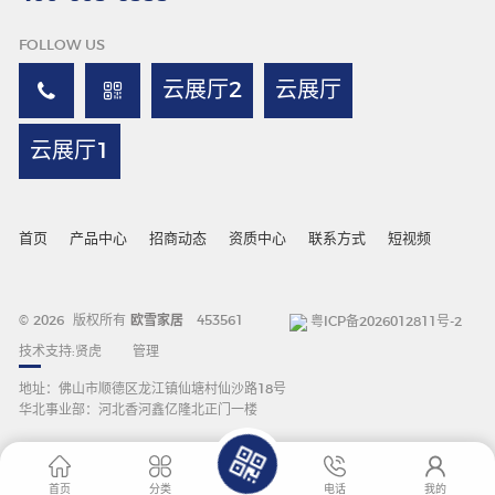
FOLLOW US
云展厅2
云展厅
云展厅1
首页
产品中心
招商动态
资质中心
联系方式
短视频
© 2026 版权所有
欧雪家居
453561
粤ICP备2026012811号-2
技术支持:
贤虎
管理
地址：佛山市顺德区龙江镇仙塘村仙沙路18号
华北事业部：河北香河鑫亿隆北正门一楼
首页
分类
电话
我的