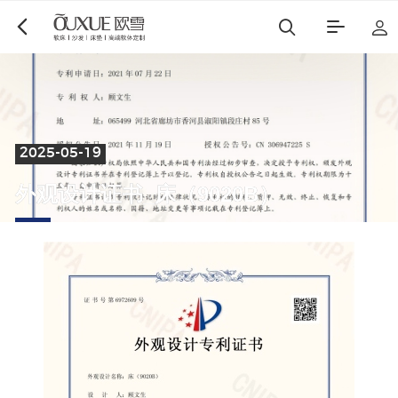
2025-05-19
博遇
都市星耀
外
观
设
计
证
书
_
床
（
9
0
2
0
B
）
麻艺坊
中古风