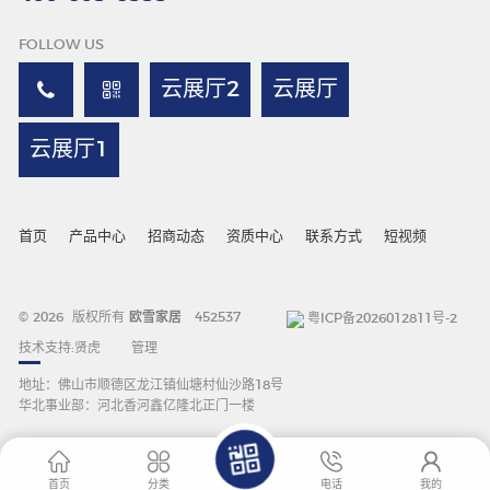
FOLLOW US
云展厅2
云展厅
云展厅1
首页
产品中心
招商动态
资质中心
联系方式
短视频
© 2026 版权所有
欧雪家居
452537
粤ICP备2026012811号-2
技术支持:
贤虎
管理
地址：佛山市顺德区龙江镇仙塘村仙沙路18号
华北事业部：河北香河鑫亿隆北正门一楼
首页
分类
电话
我的