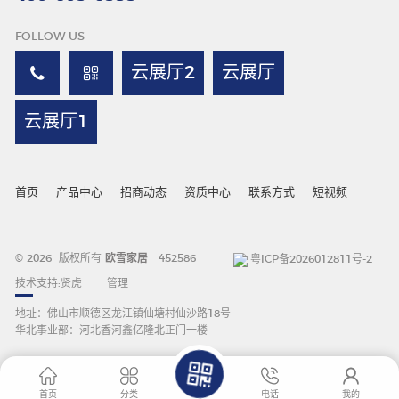
FOLLOW US
云展厅2
云展厅
云展厅1
首页
产品中心
招商动态
资质中心
联系方式
短视频
© 2026 版权所有
欧雪家居
452586
粤ICP备2026012811号-2
技术支持:
贤虎
管理
地址：佛山市顺德区龙江镇仙塘村仙沙路18号
华北事业部：河北香河鑫亿隆北正门一楼
首页
分类
电话
我的