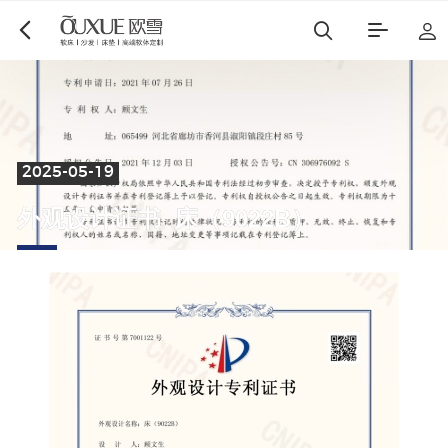
2025-05-19
博遇
都市星耀
外
观
设
计
证
书
_
床
（
9
0
2
2
B
）
麻艺坊
中古风