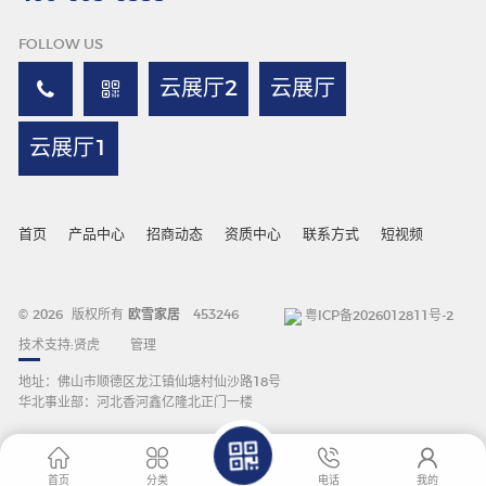
FOLLOW US
云展厅2
云展厅
云展厅1
首页
产品中心
招商动态
资质中心
联系方式
短视频
© 2026 版权所有
欧雪家居
453246
粤ICP备2026012811号-2
技术支持:
贤虎
管理
地址：佛山市顺德区龙江镇仙塘村仙沙路18号
华北事业部：河北香河鑫亿隆北正门一楼
首页
分类
电话
我的