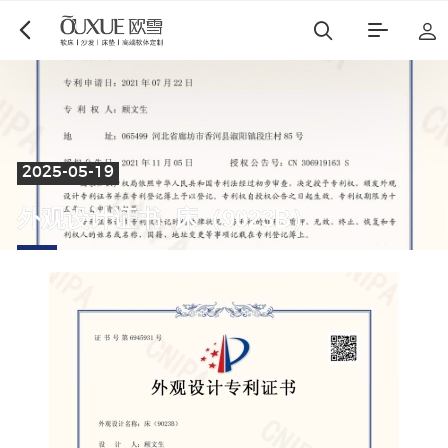
2025-05-19
博遇
都市星耀
外
观
设
计
证
书
_
床
（
9
0
2
3
B
）
麻艺坊
中古风