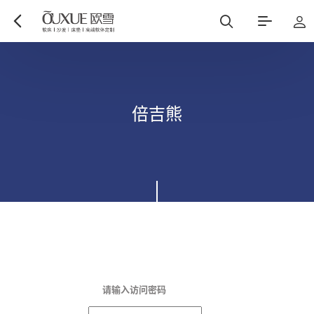
博遇
都市星耀
倍
吉
熊
麻艺坊
中古风
请输入访问密码