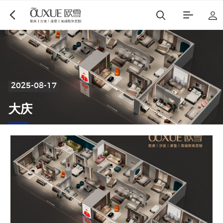
2025-08-17
大
庆
欧雪
福莱曼思