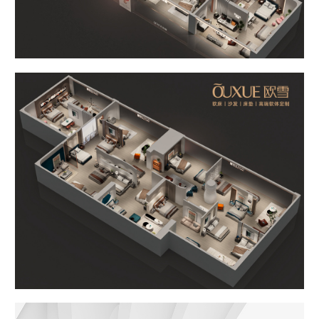
博遇
都市星耀
麻艺坊
中古风