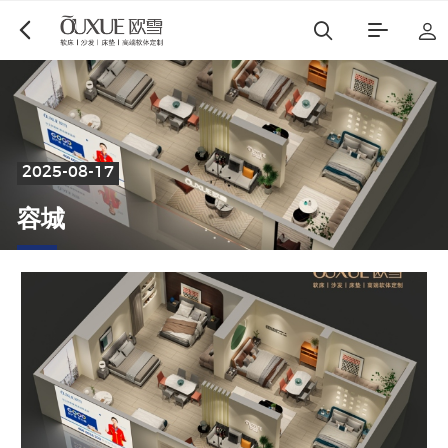
2025-08-17
容
城
欧雪
福莱曼思