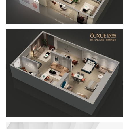
博遇
都市星耀
麻艺坊
中古风